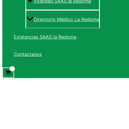
Vitalidad SAAS la Redoma
Directorio Médico La Redoma
Existencias SAAS la Redoma
Contactanos