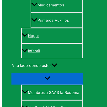
Medicamentos
Primeros Auxilios
Hogar
Infantil
A tu lado donde estes
Membresía SAAS la Redoma