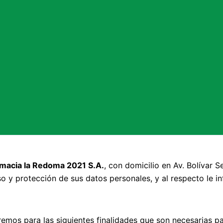
macia la Redoma 2021 S.A.
, con domicilio en Av. Bolívar Se
so y protección de sus datos personales, y al respecto le i
mos para las siguientes finalidades que son necesarias para